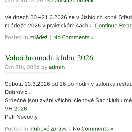
Čvn 20th, 2026 by
Ladislav Chmelík
Ve dnech 20.–21.6.2026 se v Jizbicích koná Střed
mládeže 2026 v praktickém šachu.
Continue Read
Posted in
mládež
|
No Comments »
Valná hromada klubu 2026
Čvn 9th, 2026 by
admin
Sobota 13.6.2026 od 16.oo hodin v salonku restau
Dobrovici.
Srdečně jsou zváni všichni členové Šachklubu mě
VH 2026
Petr Novotný
Posted in
klubové zprávy
|
No Comments »